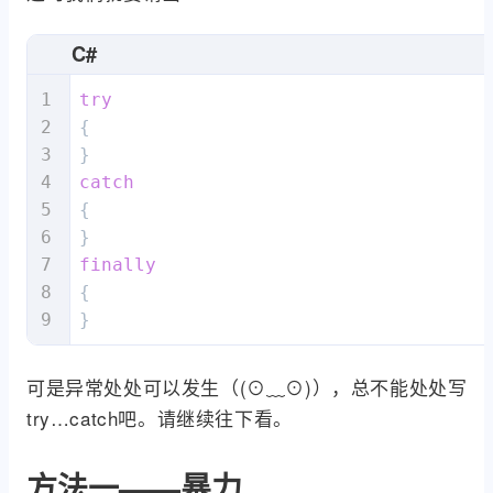
C#
try
{

catch
{

finally
{

}
可是异常处处可以发生（(⊙﹏⊙)），总不能处处写
try…catch吧。请继续往下看。
方法一——暴力