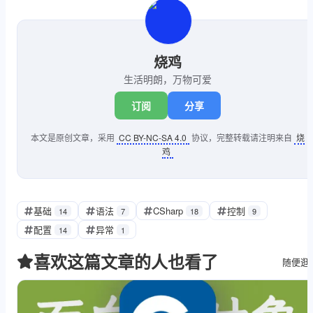
}
烧鸡
生活明朗，万物可爱
订阅
分享
本文是原创文章，采用
CC BY-NC-SA 4.0
协议，完整转载请注明来自
烧
鸡
基础
语法
CSharp
控制
14
7
18
9
配置
异常
14
1
喜欢这篇文章的人也看了
随便逛