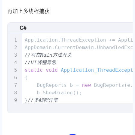
再加上多线程捕获
C#
Application.ThreadException += Applic
//写在Main方法开头
//UI线程异常
static
void
Application_ThreadExcept
{

    BugReports b = 
new
 BugReports(e.E
    b.ShowDialog();

}
//多线程异常
static
void
CurrentDomain_UnhandledE
{

    BugReports b = 
new
 BugReports((E
    b.ShowDialog();
