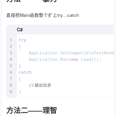
直接把Main函数整个扩上try…catch
C#
try
{

    Application.SetCompatibleTextRend
    Application.Run(
new
 Load());

catch
{

//输出信息
}
方法二——理智