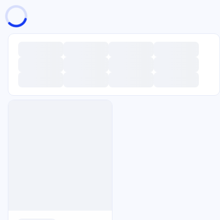
页面加载中
随便逛逛
博客分类
文章标签
复制地址
深色模式