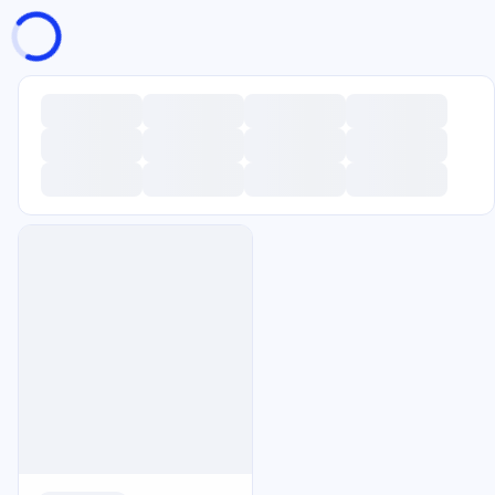
页面加载中
随便逛逛
博客分类
文章标签
复制地址
深色模式