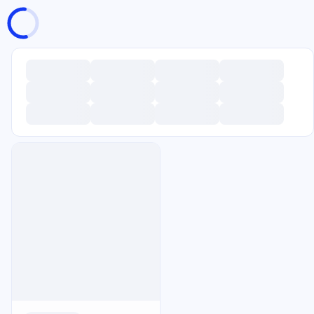
页面加载中
随便逛逛
博客分类
文章标签
复制地址
深色模式