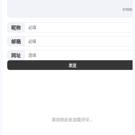
        }

0
/
500
    }

}
昵称
邮箱
网址
发送
滚动到此处加载评论...