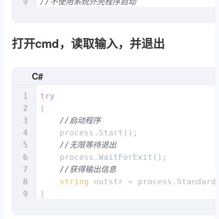
//不使用系统外壳程序启动
startInfo.UseShellExecute = 
false
//不重定向输入
startInfo.RedirectStandardInput = 
fa
打开cmd，读取输入，并退出
//重定向输出（用于读取输出）
startInfo.RedirectStandardOutput = 
t
C#
//不创建窗口，不显示
startInfo.CreateNoWindow = 
true
;

try
process.StartInfo = startInfo;
{

//启动程序
    process.Start();

//无限等待退出
    process.WaitForExit();

//获得输出信息
string
 outstr = process.StandardO
finally
{
