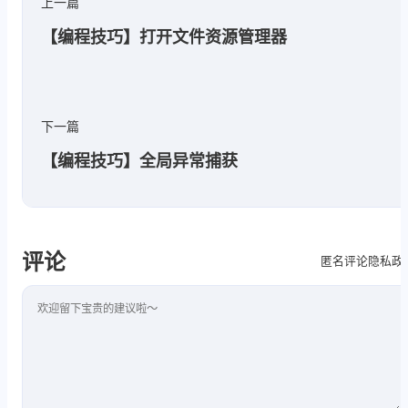
上一篇
//不创建窗口，不显示
            startInfo.CreateNoWindow
【编程技巧】打开文件资源管理器
            process.StartInfo = start
try
            {

//启动程序
下一篇
                process.Start();

【编程技巧】全局异常捕获
//无限等待退出
                process.WaitForExit()
//获得输出信息
string
 outstr = proc
评论
                Console.WriteLine(out
隐私政
匿名评论
            }

finally
评论内容
            {

                process.Close();

            }

            Main(c);
