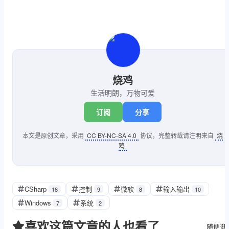
static
void
Main
(
string
[] ar
        {

if
 (args != c)

            {

//设置信息
                Console.Beep(
4000
, 
5
烧鸡
                Console.Title = 
"CM
                Console.WriteLine(
"[
生活明朗，万物可爱
            }

订阅
分享
            Console.Write(
"->"
);

//设定此进程对象的信息
本文是原创文章，采用
CC BY-NC-SA 4.0
协议，完整转载请注明来自
烧
            ProcessStartInfo startIn
鸡
//设定将要打开的应用
            startInfo.FileName = Sys
//设定需要执行的命令，“/C”表
CSharp
控制
微软
输入输出
18
9
8
10
            startInfo.Arguments = 
"/
Windows
系统
7
2
if
 (startInfo.Arguments 
            {

喜欢这篇文章的人也看了
随便逛