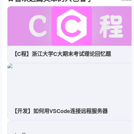
                Environment.Exit(
0
);

            }

if
 (startInfo.Arguments 
            {

                Console.Clear();

                Main(c);

            }

【C程】浙江大学C大期末考试理论回忆题
if
 (startInfo.Arguments 
            {

                Console.WriteLine(
"[
                Main(c);

            }

//不使用系统外壳程序启动
            startInfo.UseShellExecut
//不重定向输入
【开发】如何用VSCode连接远程服务器
            startInfo.RedirectStanda
//重定向输出（用于读取输出）
            startInfo.RedirectStanda