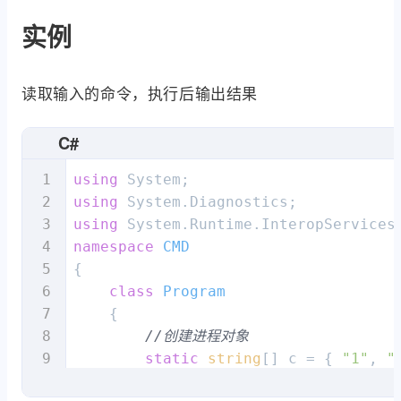
    process.Close();

实例
}
读取输入的命令，执行后输出结果
C#
using
using
using
namespace
CMD
{

class
Program
    {

//创建进程对象
static
string
[] c = { 
"1"
, 
"
static
 Process process = 
new