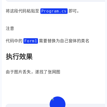
//判断当前登录用户是否为管理员
if
 (principal.IsInRole(System.Securit
将这段代码粘贴至
即可。
Program.cs
{

//如果是管理员，则直接运行
注意
    Application.EnableVisualStyles();
    Application.Run(
new
 Form1());

代码中的
需要替换为自己窗体的类名
Form1
else
执行效果
{

//创建启动对象
    System.Diagnostics.ProcessStartI
由于图片丢失，遂找了张网图
//设置运行文件
    startInfo.FileName = System.Windo
//设置启动动作,确保以管理员身份运行
    startInfo.Verb = 
"runas"
;

//如果不是管理员，则启动UAC
    System.Diagnostics.Process.Start(