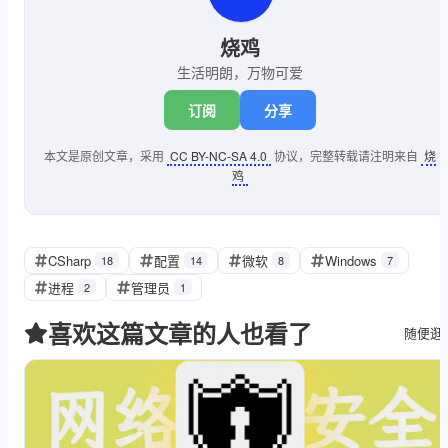
//退出
    System.Windows.Forms.Application.
烧鸡
}
生活明朗，万物可爱
订阅
分享
本文是原创文章，采用
CC BY-NC-SA 4.0
协议，完整转载请注明来自
烧
鸡
CSharp
配置
微软
Windows
18
14
8
7
进程
管理员
2
1
喜欢这篇文章的人也看了
随便逛