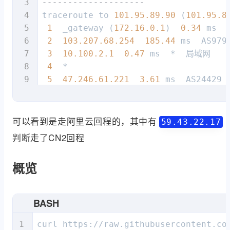
--------------------
traceroute to 
101.95
.89
.90
 (
101.95
.8
1
  _gateway (
172.16
.0
.1
)  
0.34
 ms  
2
103.207
.68
.254
185.44
 ms  AS979
3
10.100
.2
.1
0.47
 ms  *  局域网

4
  *

5
47.246
.61
.221
3.61
 ms  AS24429
6
121.59
.101
.105
1.75
 ms  *  中国,
7
  CN.HKG.CTGNet (
69.194
.166
.149
)  
8
  *

可以看到是走阿里云回程的，其中有
59.43.22.17
9
判断走了CN2回程
10
59.43
.22
.17
28.16
11
61.152
.24
.198
29.17
概览
12
101.95
.89
.90
27.36
 ms  AS4812 
BASH
curl https://raw.githubusercontent.co