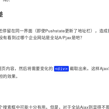
差
还停留在同一界面（即使Pushstate更新了地址栏），造
没有看到过哪个企业网站是全站A/Pjax是吧？
et该网页内容，然后将需要变化的
截取出来。这样Aja
<div>
担的效果。
一个搜索框中可能十分有用。但是，对于全站Ajax则显得不