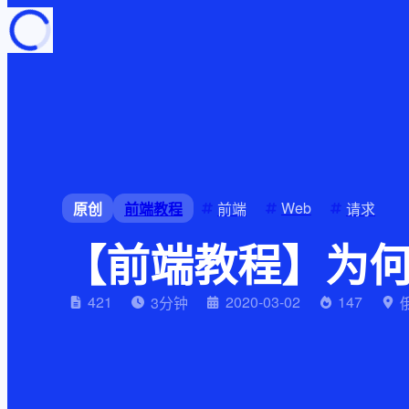
页面加载中
随便逛逛
博客分类
文章标签
复制地址
深色模式
Web
原创
前端教程
前端
请求
【前端教程】为何
421
2020-03-02
147
3
分钟