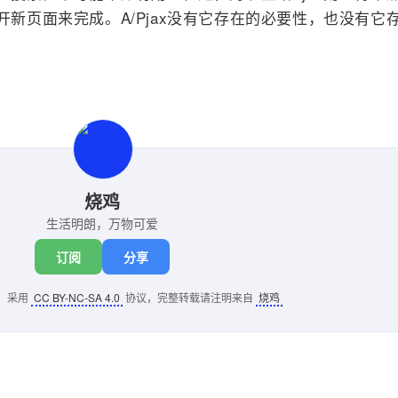
开新页面来完成。A/Pjax没有它存在的必要性，也没有它
烧鸡
生活明朗，万物可爱
订阅
分享
，采用
CC BY-NC-SA 4.0
协议，完整转载请注明来自
烧鸡